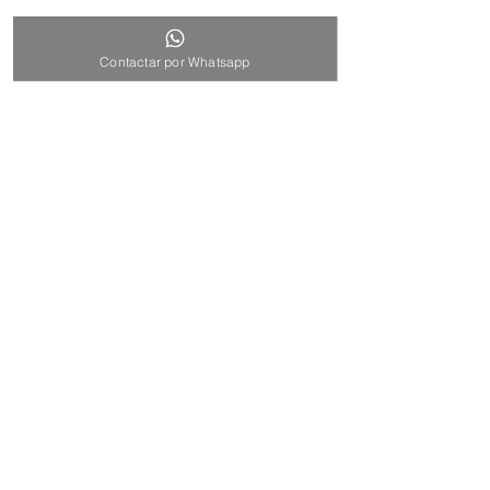
Enviar
Contactar por Whatsapp
CONTACTO
ohmycookies62@gmail.com
Acassuso: +54
9 11 6337 6760
Martínez: +54 9 11 5339 7061
DIRECCION
Acassuso: Int. Alfaro 208
Martínez: Alvear 486
Buenos Aires, Argentina