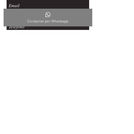
Contactar por Whatsapp
Enviar
CONTACTO
ohmycookies62@gmail.com
Acassuso: +54
9 11 6337 6760
Martínez: +54 9 11 5339 7061